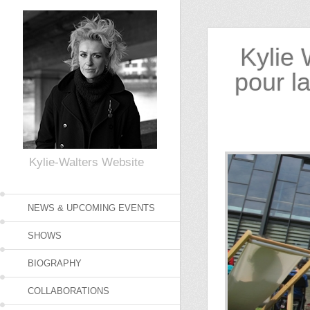
Skip to primary content
Skip to secondary content
Kylie 
pour l
Kylie-Walters Website
NEWS & UPCOMING EVENTS
SHOWS
BIOGRAPHY
COLLABORATIONS