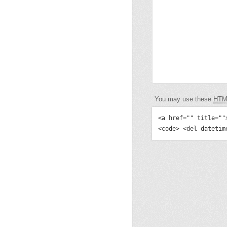
You may use these
HTM
<a href="" title=""
<code> <del datetim