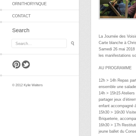
ORNITHORYNQUE
CONTACT
Search
La Journée des Voisi
Carte blanche à Chris
Samedi 26 mai 2018 à
les manifestations so
pintrest
twitter
AU PROGRAMME
12h > 14h Repas part
© 2012 Kylie Walters
ensemble une salade 
14h > 15h15 Ateliers 
partager jeux d’étir
enfant accompagné à 
15h30 > 16h30 Visite
Briqueterie, accompag
16h30 > 17h Restituti
jeune ballet du Cons