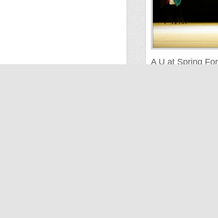
A U at Spring Fo
Pilsen (CZ) 22 A
AU Aerowaves Spring Fo
Kylie Walters | Seb Mar
Mar