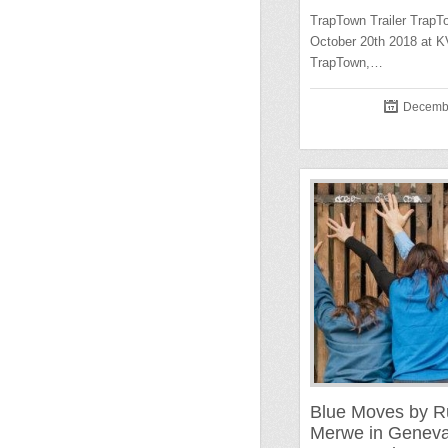
TrapTown Trailer TrapT
October 20th 2018 at K
TrapTown,…
Decembe
Blue Moves by R
Merwe in Geneva