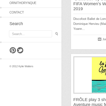
ORNITHORYNQUE
FIFA Women’s Wo
2019
CONTACT
Discofoot Ballet de Lorr
Search
Dominique Hervieu (Mai
Yoann…
Ju
pintrest
twitter
© 2012 Kylie Walters
FRÔLE play 3 sh
Aventure music fe