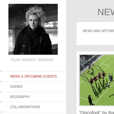
Skip to primary content
Skip to secondary content
NE
NEWS AND UPCOM
Kylie-Walters Website
NEWS & UPCOMING EVENTS
SHOWS
BIOGRAPHY
COLLABORATIONS
“Discofoot” by Ba