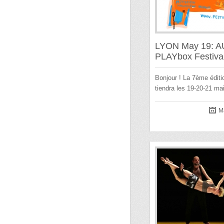
LYON May 19: AU
PLAYbox Festiva
Bonjour ! La 7ème éditi
tiendra les 19-20-21 m
M