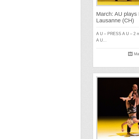
March: AU plays 
Lausanne (CH)
A U – PRESS A U – 2 m
A U…
Ma