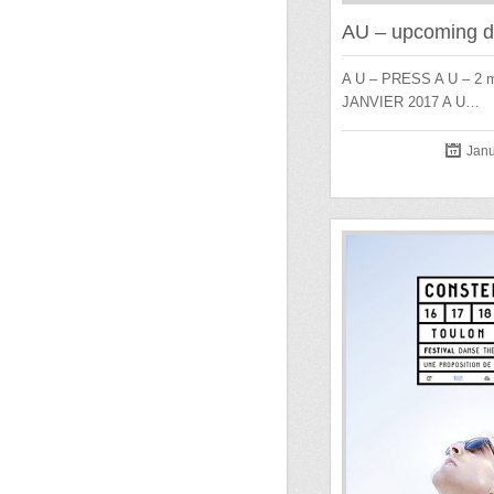
AU – upcoming d
A U – PRESS A U – 2 m
JANVIER 2017 A U…
Janu