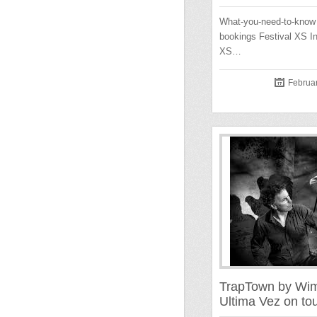
What-you-need-to-know 
bookings Festival XS In
XS…
Februa
TrapTown by Wim
Ultima Vez on to