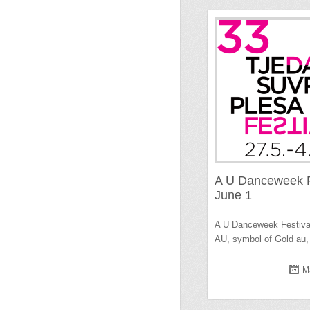
A U Danceweek F
June 1
A U Danceweek Festiva
AU, symbol of Gold au
M