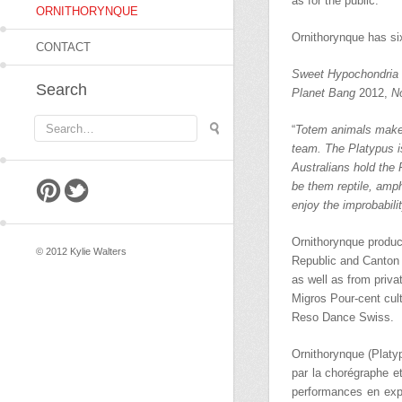
as for the public.
ORNITHORYNQUE
Ornithorynque has si
CONTACT
Sweet Hypochondria
Search
Planet Bang
2012,
N
“
Totem animals make me
team. The Platypus is
Australians hold the 
be them reptile, amp
pintrest
twitter
enjoy the improbabili
Ornithorynque produc
© 2012 Kylie Walters
Republic and Canton 
as well as from priv
Migros Pour-cent cul
Reso Dance Swiss.
Ornithorynque (Plat
par la chorégraphe e
performances en expl