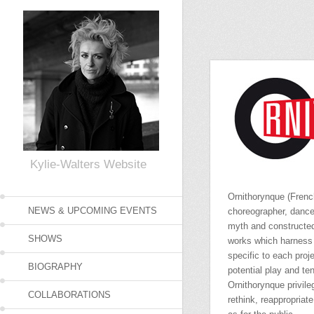
Skip to primary content
Skip to secondary content
Kylie-Walters Website
Ornithorynque (Frenc
NEWS & UPCOMING EVENTS
choreographer, dancer
myth and constructed 
SHOWS
works which harness 
specific to each proj
BIOGRAPHY
potential play and te
Ornithorynque privil
COLLABORATIONS
rethink, reappropriat