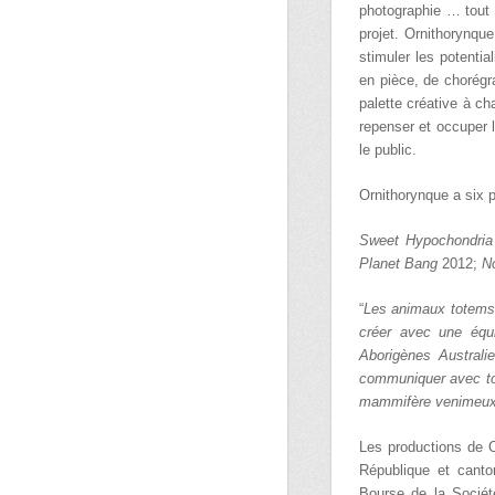
photographie … tout 
projet. Ornithorynq
stimuler les potenti
en pièce, de chorégr
palette créative à c
repenser et occuper l
le public.
Ornithorynque a six 
Sweet Hypochondria
Planet Bang
2012;
N
“
Les animaux totems 
créer avec une équi
Aborigènes Australie
communiquer avec tout
mammifère venimeux q
Les productions de O
République et canto
Bourse de la Sociét